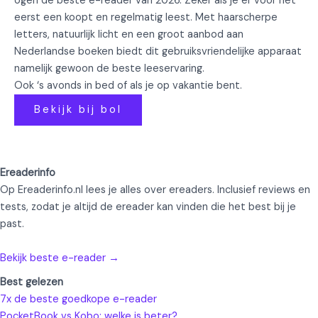
ogen de beste e-reader van 2026. Zeker als je er voor het
eerst een koopt en regelmatig leest. Met haarscherpe
letters, natuurlijk licht en een groot aanbod aan
Nederlandse boeken biedt dit gebruiksvriendelijke apparaat
namelijk gewoon de beste leeservaring.
Ook ‘s avonds in bed of als je op vakantie bent.
Bekijk bij bol
Ereaderinfo
Op Ereaderinfo.nl lees je alles over ereaders. Inclusief reviews en
tests, zodat je altijd de ereader kan vinden die het best bij je
past.
Bekijk beste e-reader →
Best gelezen
7x de beste goedkope e-reader
PocketBook vs Kobo: welke is beter?